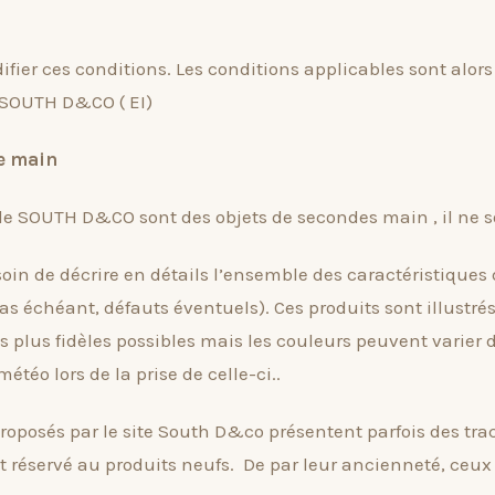
odifier ces conditions. Les conditions applicables sont al
 SOUTH D&CO ( EI)
de main
 de SOUTH D&CO sont des objets de secondes main , il ne 
in de décrire en détails l’ensemble des caractéristiques 
cas échéant, défauts éventuels). Ces produits sont illustr
es plus fidèles possibles mais les couleurs peuvent varier
étéo lors de la prise de celle-ci..
oposés par le site South D&co présentent parfois des trac
t réservé au produits neufs. De par leur ancienneté, ceu