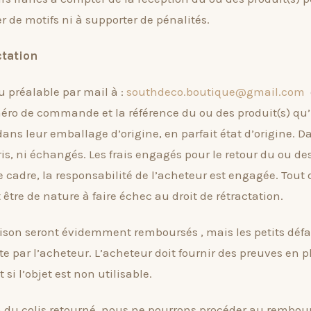
er de motifs ni à supporter de pénalités.
ctation
u préalable par mail à :
southdeco.boutique@gmail.com
o
ro de commande et la référence du ou des produit(s) qu’i
ans leur emballage d’origine, en parfait état d’origine. Da
is, ni échangés. Les frais engagés pour le retour du ou des
e cadre, la responsabilité de l’acheteur est engagée. Tou
 être de nature à faire échec au droit de rétractation.
vraison seront évidemment remboursés , mais les petits défa
 par l’acheteur. L’acheteur doit fournir des preuves en pho
t si l’objet est non utilisable.
on du colis retourné, nous ne pourrons procéder au remb