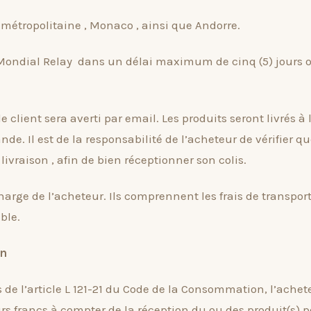
 métropolitaine , Monaco , ainsi que Andorre.
 Mondial Relay dans un délai maximum de cinq (5) jours o
e client sera averti par email. Les produits seront livrés à
de. Il est de la responsabilité de l’acheteur de vérifier 
livraison , afin de bien réceptionner son colis.
 charge de l’acheteur. Ils comprennent les frais de transpor
ble.
on
e l’article L 121-21 du Code de la Consommation, l’achet
urs francs à compter de la réception du ou des produit(s) p